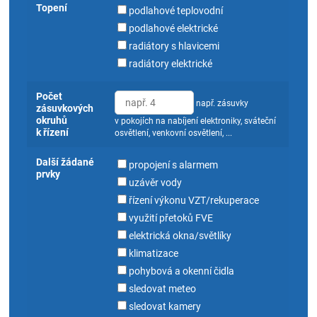
Topení
podlahové teplovodní
podlahové elektrické
radiátory s hlavicemi
radiátory elektrické
Počet
např. zásuvky
zásuvkových
okruhů
v pokojích na nabíjení elektroniky, sváteční
k řízení
osvětlení, venkovní osvětlení, ...
Další žádané
propojení s alarmem
prvky
uzávěr vody
řízení výkonu VZT/rekuperace
využití přetoků FVE
elektrická okna/světlíky
klimatizace
pohybová a okenní čidla
sledovat meteo
sledovat kamery