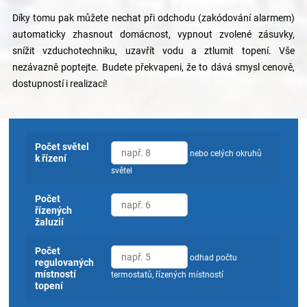
Díky tomu pak můžete nechat při odchodu (zakódování alarmem)
automaticky zhasnout domácnost, vypnout zvolené zásuvky,
snížit vzduchotechniku, uzavřít vodu a ztlumit topení. Vše
nezávazně poptejte. Budete překvapeni, že to dává smysl cenově,
dostupností i realizací!
Počet světel
nebo celých okruhů
k řízení
světel
Počet
řízených
žaluzií
Počet
odhad počtu
regulovaných
místností
termostatů, řízených místností
topení